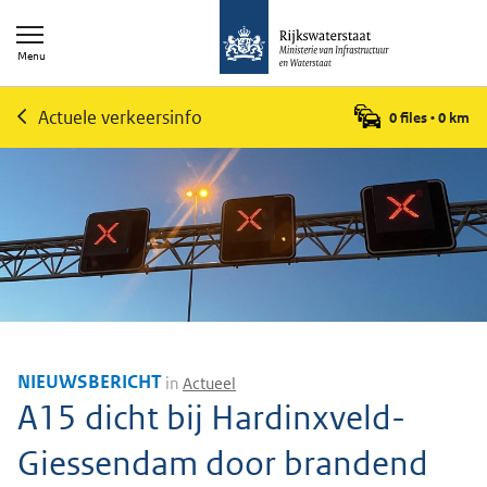
Menu
Actuele verkeersinfo
0 files
•
0
km
NIEUWSBERICHT
in
Actueel
A15 dicht bij Hardinxveld-
Giessendam door brandend