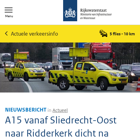
Menu
Actuele verkeersinfo
5 files
•
10
km
NIEUWSBERICHT
in
Actueel
A15 vanaf Sliedrecht-Oost
naar Ridderkerk dicht na