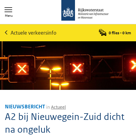
Menu
Actuele verkeersinfo
0 files
•
0
km
NIEUWSBERICHT
in
Actueel
A2 bij Nieuwegein-Zuid dicht
na ongeluk