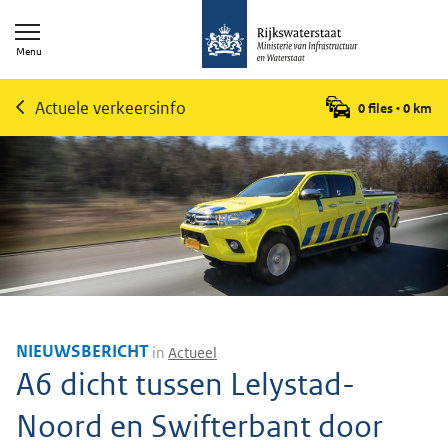
Menu
Actuele verkeersinfo
0 files
•
0
km
NIEUWSBERICHT
in
Actueel
A6 dicht tussen Lelystad-
Noord en Swifterbant door