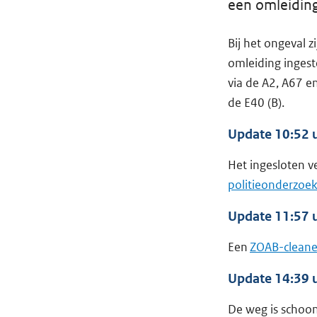
een omleiding 
Bij het ongeval 
omleiding inges
via de A2, A67 en
de E40 (B).
Update 10:52 
Het ingesloten v
politieonderzoe
Update 11:57 
Een
ZOAB-cleane
Update 14:39 
De weg is schoon