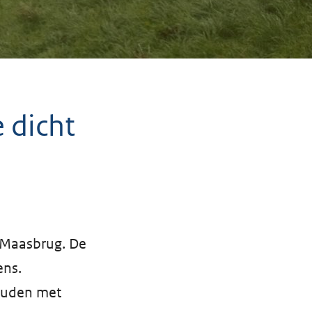
 dicht
 Maasbrug. De
ens.
houden met