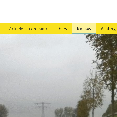
Actuele verkeersinfo
Files
Nieuws
Achterg