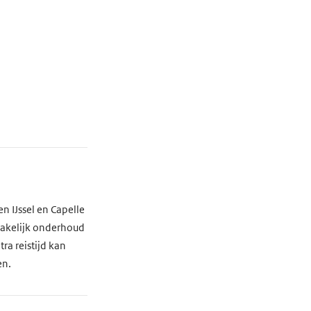
n IJssel en Capelle
zakelijk onderhoud
ra reistijd kan
en.