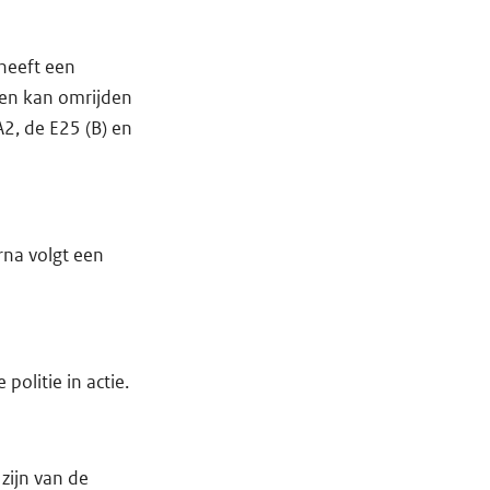
 heeft een
pen kan omrijden
A2, de E25 (B) en
rna volgt een
olitie in actie.
zijn van de