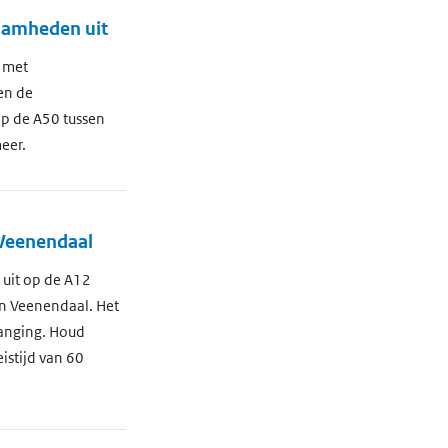
zaamheden uit
 met
en de
p de A50 tussen
eer.
 Veenendaal
uit op de A12
an Veenendaal. Het
vanging. Houd
istijd van 60