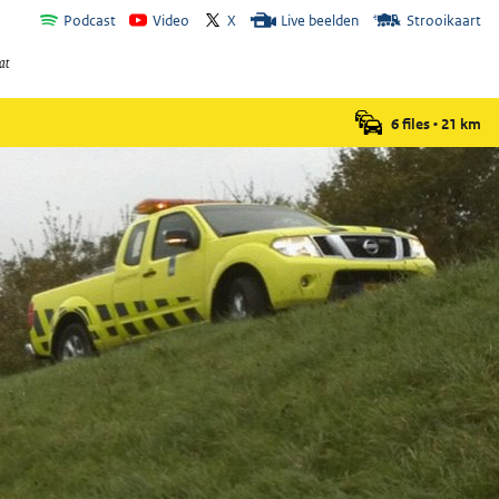
Podcast
Video
X
Live beelden
Strooikaart
6 files
•
21
km