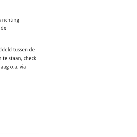
 richting
 de
ddeld tussen de
 te staan, check
raag o.a. via