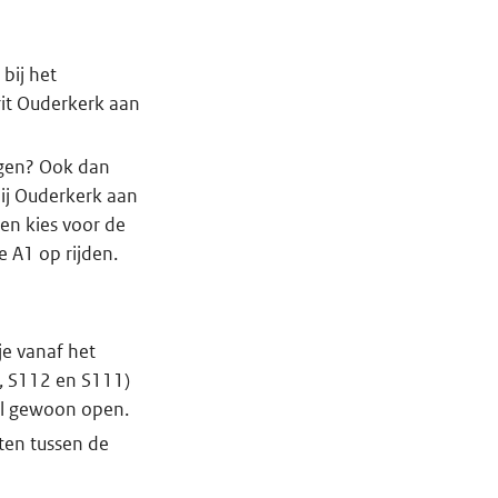
bij het
rit Ouderkerk aan
ngen? Ook dan
ij Ouderkerk aan
en kies voor de
 A1 op rijden.
je vanaf het
3, S112 en S111)
el gewoon open.
ten tussen de