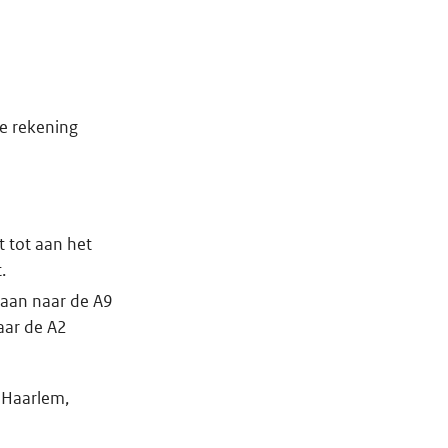
je rekening
t tot aan het
.
baan naar de A9
aar de A2
g Haarlem,