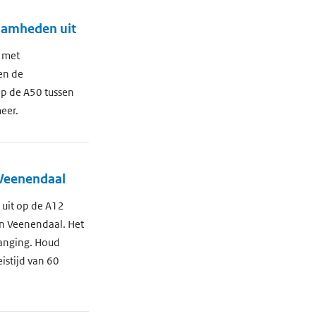
zaamheden uit
 met
en de
p de A50 tussen
eer.
 Veenendaal
uit op de A12
an Veenendaal. Het
vanging. Houd
istijd van 60