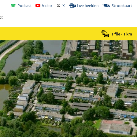
Podcast
Video
X
Live beelden
Strooikaart
1 file
•
1
km