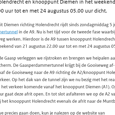
lendrecht en knooppunt Diemen in het weekend
0 uur tot en met 24 augustus 05.00 uur dicht.
it Diemen richting Holendrecht rijdt sinds zondagmiddag 5 j
ertunnel
in de A9. Nu is het tijd voor de tweede fase waarbi
 weg werken. Hierdoor is de A9 tussen knooppunt Holendrec
ekend van 21 augustus 22.00 uur tot en met 24 augustus 05
 de Gaasp verleggen we rijstroken en brengen we heipalen a
cherm. De Gaasperdammertunnel krijgt bij de Gooiseweg af- 
 vanaf de Gooiseweg naar de A9 richting de A2/knooppunt Hol
keer. Op het dak van de tunnel zijn we nu bezig met het rea
or het verkeer komende vanaf het knooppunt Diemen (A1). 
r gaat deze afrit open. En tot slot asfalteren we op de A2 v
bij het knooppunt Holendrecht evenals de afrit naar de Munt
we precies gaan doen, kun je nalezen op de website van