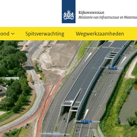
rond
Spitsverwachting
Wegwerkzaamheden