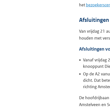
het
bezoekersce
Afsluitinge
Van vrijdag 21 a
houden met versc
Afsluitingen v
Vanaf vrijdag 
knooppunt Diem
Op de A2 vanui
dicht. Dat bet
richting Amst
De hoofdrijbaan 
Amstelveen en S