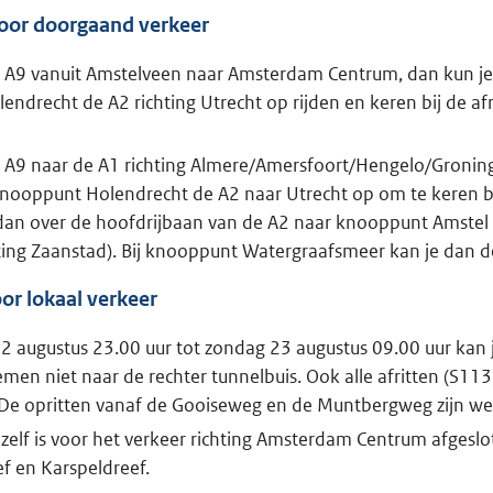
oor doorgaand verkeer
e A9 vanuit Amstelveen naar Amsterdam Centrum, dan kun je 
ndrecht de A2 richting Utrecht op rijden en keren bij de af
de A9 naar de A1 richting Almere/Amersfoort/Hengelo/Groni
 knooppunt Holendrecht de A2 naar Utrecht op om te keren b
 dan over de hoofdrijbaan van de A2 naar knooppunt Amstel 
ting Zaanstad). Bij knooppunt Watergraafsmeer kan je dan de
oor lokaal verkeer
2 augustus 23.00 uur tot zondag 23 augustus 09.00 uur kan 
en niet naar de rechter tunnelbuis. Ook alle afritten (S11
. De opritten vanaf de Gooiseweg en de Muntbergweg zijn w
elf is voor het verkeer richting Amsterdam Centrum afgeslo
f en Karspeldreef.