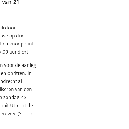
 van 21
uli door
j we op drie
ht en knooppunt
.00 uur dicht.
an voor de aanleg
en opritten. In
endrecht al
liseren van een
Op zondag 23
anuit Utrecht de
bergweg (S111).