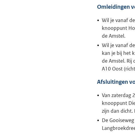
Omleidingen v
Wil je vanaf d
knooppunt Hole
de Amstel.
Wil je vanaf 
kan je bij het
de Amstel. Rij
A10 Oost (rich
Afsluitingen v
Van zaterdag 2
knooppunt Diem
zijn dan dicht
De Gooiseweg z
Langbroekdree