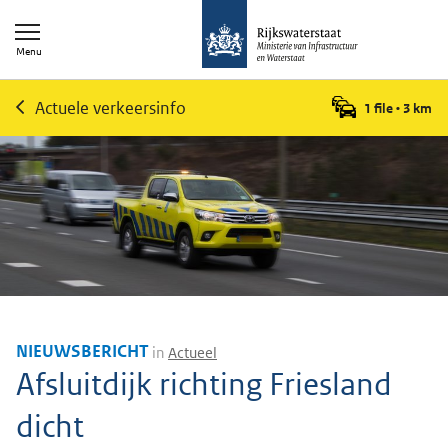
Menu
Actuele verkeersinfo
1 file
•
3
km
NIEUWSBERICHT
in
Actueel
Afsluitdijk richting Friesland
dicht