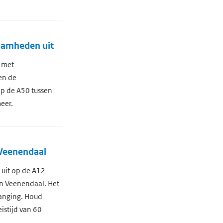
zaamheden uit
 met
en de
p de A50 tussen
eer.
 Veenendaal
uit op de A12
an Veenendaal. Het
vanging. Houd
istijd van 60