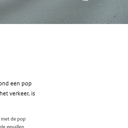
tond een pop
t verkeer, is
e met de pop
ele gevallen