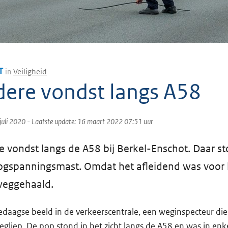
T
in
Veiligheid
dere vondst langs A58
juli 2020
- Laatste update:
16 maart 2022 07:51
uur
e vondst langs de A58 bij Berkel-Enschot. Daar s
gspanningsmast. Omdat het afleidend was voor he
weggehaald.
edaagse beeld in de verkeerscentrale, een weginspecteur di
egliep. De pop stond in het zicht langs de A58 en was in enk