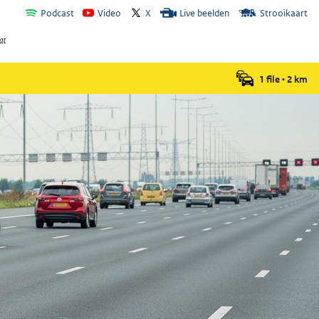
Podcast
Video
X
Live beelden
Strooikaart
1 file
•
2
km