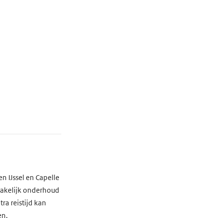
n IJssel en Capelle
zakelijk onderhoud
ra reistijd kan
en.