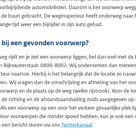
oorbijrijdende automobilisten. Daarom is het voorwerp weg
 de buurt gebracht. De weginspecteur heeft onderweg naar 
ange tijd weer een bijrijder in zijn auto gehad.
 bij een gevonden voorwerp?
weg rijdt en je ziet een voorwerp liggen, bel dan snel met de 
an Rijkswaterstaat: 0800-8002. Wij ondernemen dan meteen 
eur naartoe. Hierbij is het belangrijk dat de locatie zo nau
n. Wij vragen dan de omschrijving en afmeting van het voo
oorwerp en de plaats op de weg (welke rijstrook). Voor de lo
de richting en de afstandsaanduiding zoals aangegeven op
Als een voorwerp op een voor het verkeer gevaarlijke plek li
oor voorwerpen die minder spoed hebben, kun je ook een v
een bericht sturen via ons
Twitterkanaal
.