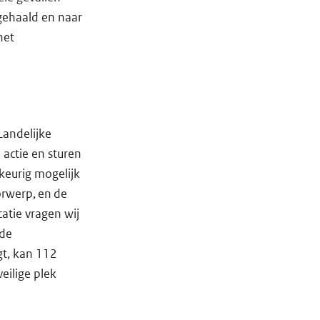
gehaald en naar
het
Landelijke
actie en sturen
wkeurig mogelijk
rwerp, en de
catie vragen wij
 de
gt, kan 112
eilige plek