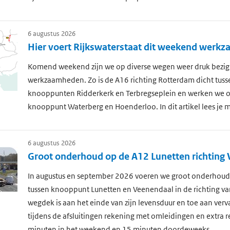
6 augustus 2026
Hier voert Rijkswaterstaat dit weekend werk
Komend weekend zijn we op diverse wegen weer druk bezig
werkzaamheden. Zo is de A16 richting Rotterdam dicht tuss
knooppunten Ridderkerk en Terbregseplein en werken we o
knooppunt Waterberg en Hoenderloo. In dit artikel lees je m
6 augustus 2026
Groot onderhoud op de A12 Lunetten richting
In augustus en september 2026 voeren we groot onderhoud 
tussen knooppunt Lunetten en Veenendaal in de richting v
wegdek is aan het einde van zijn levensduur en toe aan ver
tijdens de afsluitingen rekening met omleidingen en extra re
minuten in het weekend en 15 minuten doordeweeks.