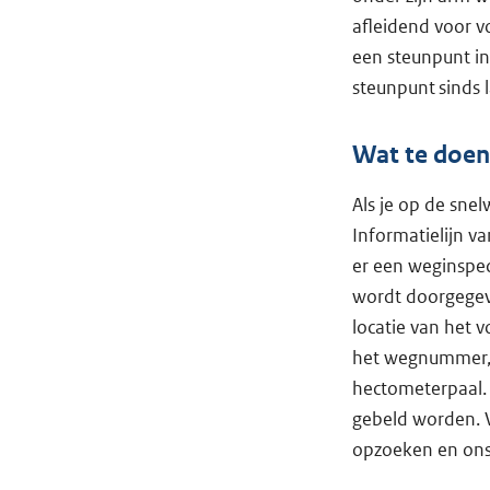
afleidend voor v
een steunpunt in
steunpunt sinds l
Wat te doen
Als je op de snel
Informatielijn v
er een weginspect
wordt doorgegeve
locatie van het v
het wegnummer, 
hectometerpaal. 
gebeld worden. V
opzoeken en ons 