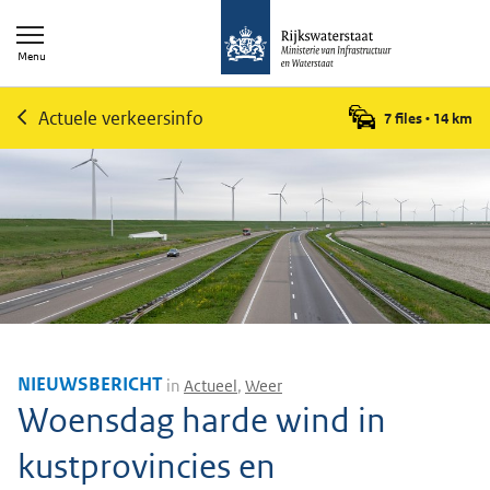
Menu
Actuele verkeersinfo
7 files
•
14
km
NIEUWSBERICHT
in
Actueel
,
Weer
Woensdag harde wind in
kustprovincies en