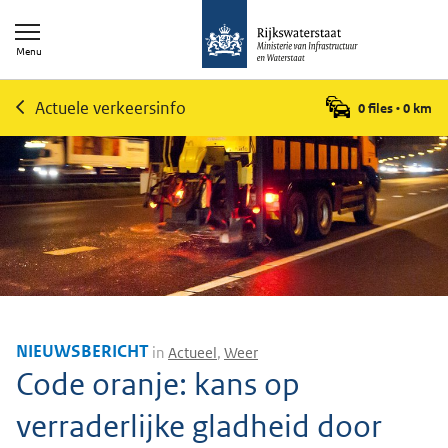
Menu
Actuele verkeersinfo
0 files
•
0
km
NIEUWSBERICHT
in
Actueel
,
Weer
Code oranje: kans op
verraderlijke gladheid door