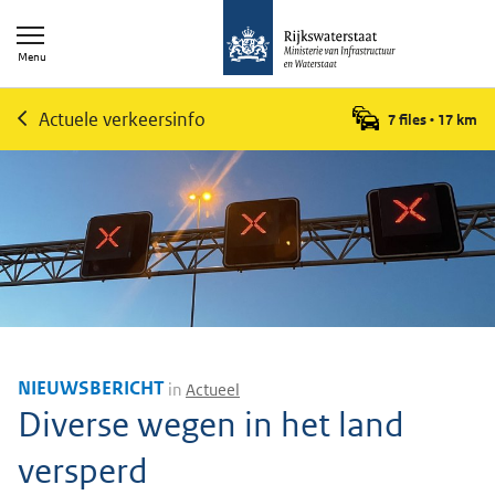
Menu
Actuele verkeersinfo
7 files
•
17
km
NIEUWSBERICHT
in
Actueel
Diverse wegen in het land
versperd