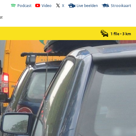
Podcast
Video
X
Live beelden
Strooikaart
1 file
•
3
km