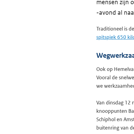
mensen zijn o
-avond al na
Traditioneel is 
spitspiek 650 ki
Wegwerkzaa
Ook op Hemelvaar
Vooral de snelwe
we werkzaamhed
Van dinsdag 12 
knooppunten Bad
Schiphol en Amst
buitenring van 