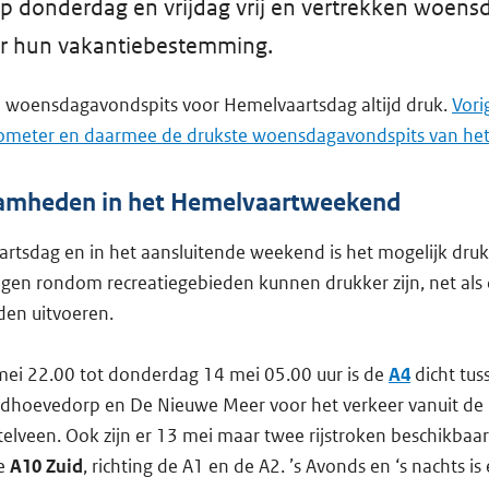
p donderdag en vrijdag vrij en vertrekken woen
ar hun vakantiebestemming.
de woensdagavondspits voor Hemelvaartsdag altijd druk.
Vori
lometer en daarmee de drukste woensdagavondspits van het 
mheden in het Hemelvaartweekend
tsdag en in het aansluitende weekend is het mogelijk druk
gen rondom recreatiegebieden kunnen drukker zijn, net als
en uitvoeren.
mei 22.00 tot donderdag 14 mei 05.00 uur is de
A4
dicht tus
hoevedorp en De Nieuwe Meer voor het verkeer vanuit de 
elveen. Ook zijn er 13 mei maar twee rijstroken beschikbaa
de
A10 Zuid
, richting de A1 en de A2. ’s Avonds en ‘s nachts is 