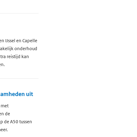
n IJssel en Capelle
zakelijk onderhoud
ra reistijd kan
en.
zaamheden uit
 met
en de
p de A50 tussen
eer.