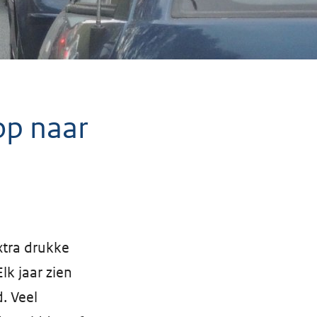
op naar
tra drukke
lk jaar zien
. Veel