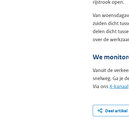
rijstrook open.
Van woensdagavo
zuiden dicht tus
delen dicht tus
over de werkzaa
We monitor
Vanuit de verkee
snelweg. Ga je d
Via ons
X-kanaal
Deel artikel