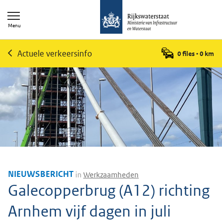
Menu
Actuele verkeersinfo
0 files
•
0
km
NIEUWSBERICHT
in
Werkzaamheden
Galecopperbrug (A12) richting
Arnhem vijf dagen in juli