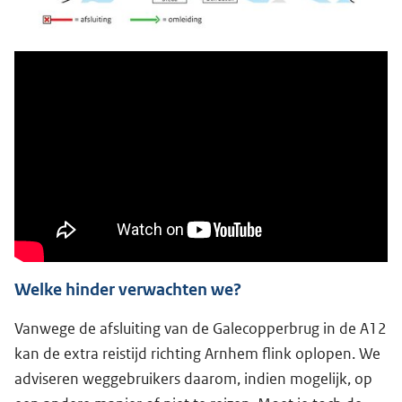
Welke hinder verwachten we?
Vanwege de afsluiting van de Galecopperbrug in de A12
kan de extra reistijd richting Arnhem flink oplopen. We
adviseren weggebruikers daarom, indien mogelijk, op