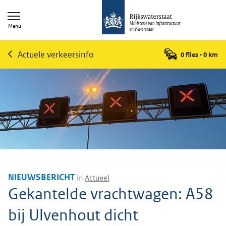
Menu
Actuele verkeersinfo
0 files
•
0
km
NIEUWSBERICHT
in
Actueel
Gekantelde vrachtwagen: A58
bij Ulvenhout dicht