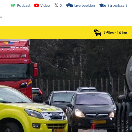
Podcast
Video
X
Live beelden
Strooikaart
7 files
•
16
km