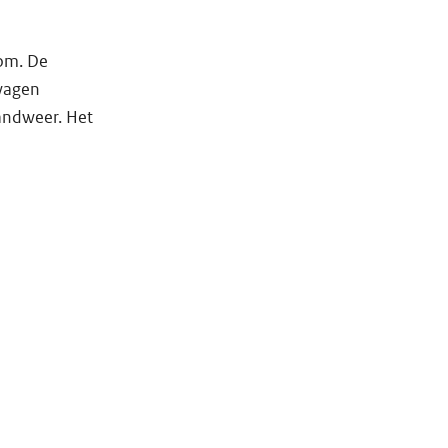
oom. De
nwagen
randweer. Het