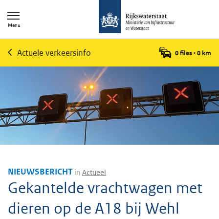
Menu
Actuele verkeersinfo
0 files
•
0
km
NIEUWSBERICHT
in
Actueel
Gekantelde vrachtwagen met
dieren op de A18 bij Wehl