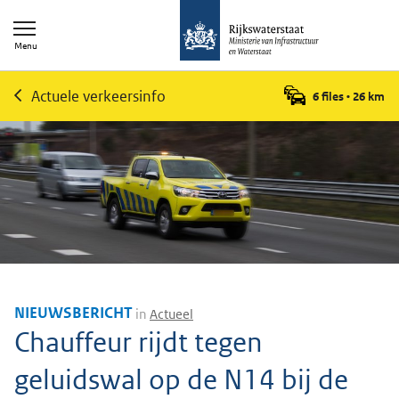
Menu
Actuele verkeersinfo
6 files
•
26
km
NIEUWSBERICHT
in
Actueel
Chauffeur rijdt tegen
geluidswal op de N14 bij de