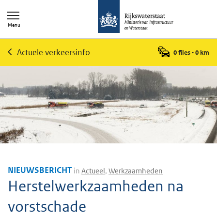
Menu
Actuele verkeersinfo
0 files
•
0
km
NIEUWSBERICHT
in
Actueel
,
Werkzaamheden
Herstelwerkzaamheden na
vorstschade