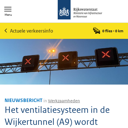
Menu
Actuele verkeersinfo
0 files
•
0
km
NIEUWSBERICHT
in
Werkzaamheden
Het ventilatiesysteem in de
Wijkertunnel (A9) wordt