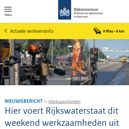
Menu
Actuele verkeersinfo
0 files
•
0
km
NIEUWSBERICHT
in
Werkzaamheden
Hier voert Rijkswaterstaat dit
weekend werkzaamheden uit