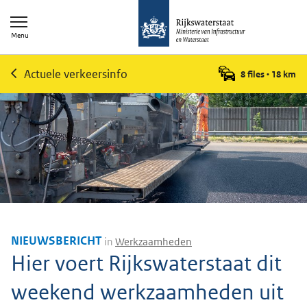
Menu
Actuele verkeersinfo
8 files
•
18
km
NIEUWSBERICHT
in
Werkzaamheden
Hier voert Rijkswaterstaat dit
weekend werkzaamheden uit