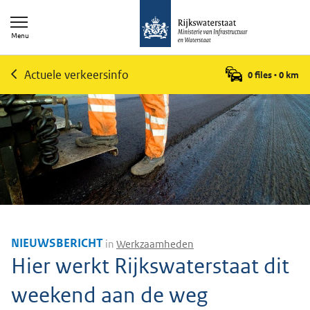
Menu
Actuele verkeersinfo
0 files
•
0
km
NIEUWSBERICHT
in
Werkzaamheden
Hier werkt Rijkswaterstaat dit
weekend aan de weg