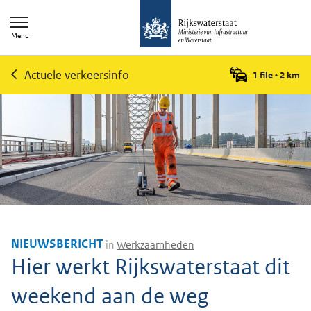
Menu
Actuele verkeersinfo
1 file
•
2
km
NIEUWSBERICHT
in
Werkzaamheden
Hier werkt Rijkswaterstaat dit
weekend aan de weg