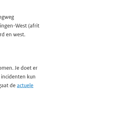
ingweg
ingen-West (afrit
rd en west.
omen. Je doet er
 incidenten kun
gaat de
actuele