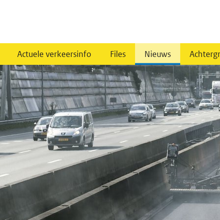
Actuele verkeersinfo
Files
Nieuws
Achterg