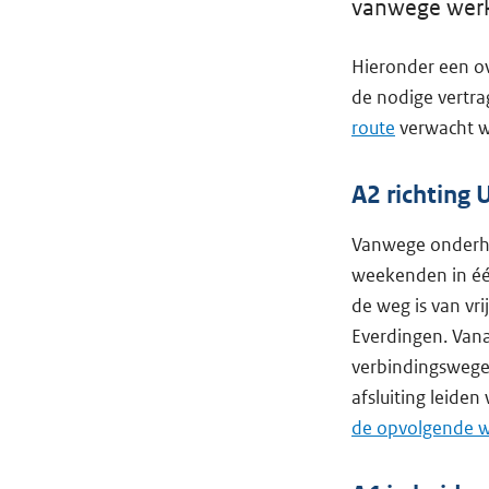
vanwege wer
Hieronder een o
de nodige vertra
route
verwacht w
A2 richting 
Vanwege onderho
weekenden in één
de weg is van vr
Everdingen. Vanaf
verbindingswegen
afsluiting leide
de opvolgende we