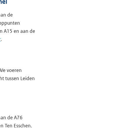
nel
aan de
nooppunten
en A15 en aan de
r
.
 We voeren
cht tussen Leiden
aan de A76
en Ten Esschen.