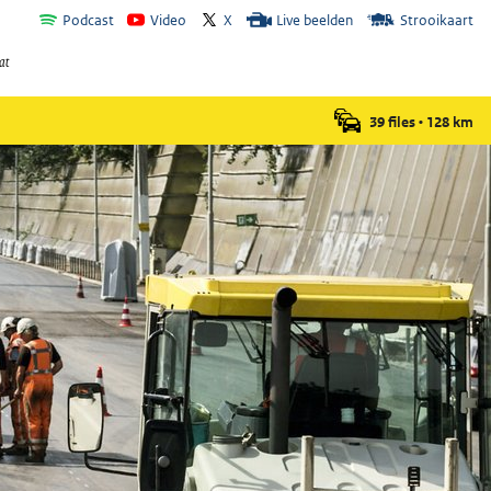
Podcast
Video
X
Live beelden
Strooikaart
39 files
•
128
km