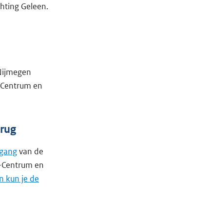
hting Geleen.
 Nijmegen
-Centrum en
brug
gang
van de
t-Centrum en
n kun je de