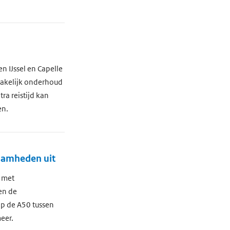
n IJssel en Capelle
zakelijk onderhoud
ra reistijd kan
en.
zaamheden uit
 met
en de
p de A50 tussen
eer.