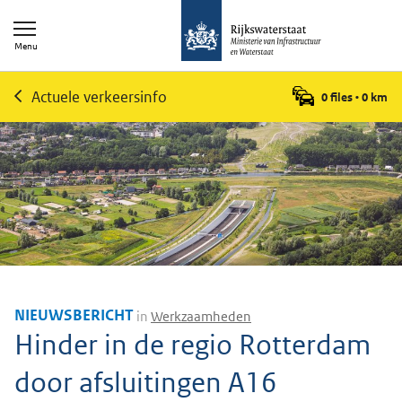
Menu
Actuele verkeersinfo
0 files
•
0
km
NIEUWSBERICHT
in
Werkzaamheden
Hinder in de regio Rotterdam
door afsluitingen A16