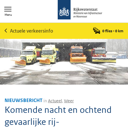
Menu
Actuele verkeersinfo
0 files
•
0
km
NIEUWSBERICHT
in
Actueel
,
Weer
Komende nacht en ochtend
gevaarlijke rij-