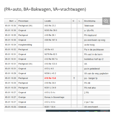
(PA=auto, BA=Bakwagen, VA=vrachtwagen)