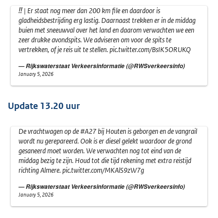
‼️ | Er staat nog meer dan 200 km file en daardoor is
gladheidsbestrijding erg lastig. Daarnaast trekken er in de middag
buien met sneeuwval over het land en daarom verwachten we een
zeer drukke avondspits. We adviseren om voor de spits te
vertrekken, of je reis uit te stellen.
pic.twitter.com/BsIK5ORUKQ
— Rijkswaterstaat Verkeersinformatie (@RWSverkeersinfo)
January 5, 2026
Update 13.20 uur
De vrachtwagen op de
#A27
bij Houten is geborgen en de vangrail
wordt nu gerepareerd. Ook is er diesel gelekt waardoor de grond
gesaneerd moet worden. We verwachten nog tot eind van de
middag bezig te zijn. Houd tot die tijd rekening met extra reistijd
richting Almere.
pic.twitter.com/MKAlS9zW7g
— Rijkswaterstaat Verkeersinformatie (@RWSverkeersinfo)
January 5, 2026