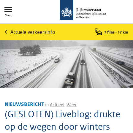
Menu
Actuele verkeersinfo
7 files
•
17
km
NIEUWSBERICHT
in
Actueel
,
Weer
(GESLOTEN) Liveblog: drukte
op de wegen door winters