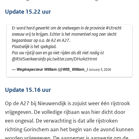
Update 15.22 uur
Er word hard gewerkt om de snelwegen in de provincie
#Utrecht
sneeuw vrij te krijgen. Echter is het momenteel nog zeer slecht
begaanbaar op o.a. de A2 en A27.
Plaatselijk is het spekglad.
Pas uw rijstijl aan en ga niet rijden als dit niet nodig is!
@RWSverkeersinfo
pic.twitter.com/DHu4ctHrmI
— Weginspecteur William (@WIS_William_)
January 5, 2026
Update 15.16 uur
Op de A27 bij Nieuwendijk is zojuist weer één rijstrook
vrijgegeven. De volledige rijbaan was hier dicht door
een ongeval. De verwachting is dat alle rijstroken
richting Gorinchem aan het begin van de avond kunnen
worden vrijgegeven. De aannemer is aanwezig om de