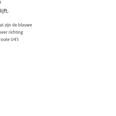
n
jft.
t zijn de blauwe
eer richting
-route U45