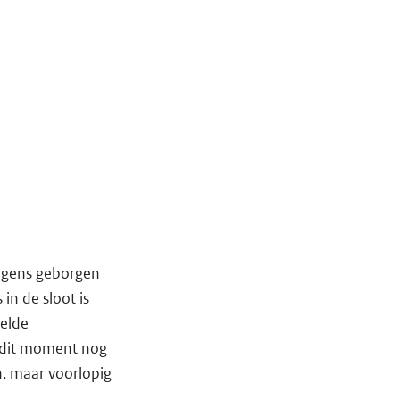
agens geborgen
in de sloot is
telde
 dit moment nog
n, maar voorlopig