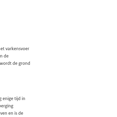
het varkensvoer
an de
 wordt de grond
enige tijd in
berging
ven en is de