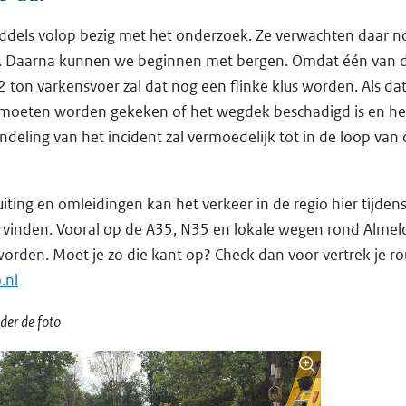
middels volop bezig met het onderzoek. Ze verwachten daar n
jn. Daarna kunnen we beginnen met bergen. Omdat één van 
2 ton varkensvoer zal dat nog een flinke klus worden. Als d
g moeten worden gekeken of het wegdek beschadigd is en he
deling van het incident zal vermoedelijk tot in de loop van
iting en omleidingen kan het verkeer in de regio hier tijden
vinden. Vooral op de A35, N35 en lokale wegen rond Almelo
worden. Moet je zo die kant op? Check dan voor vertrek je r
.nl
der de foto