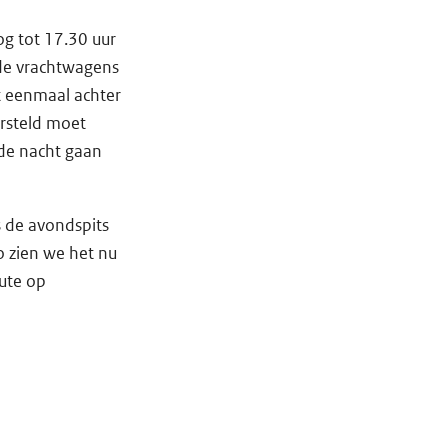
og tot 17.30 uur
de vrachtwagens
at eenmaal achter
rsteld moet
 de nacht gaan
s de avondspits
 zien we het nu
oute op