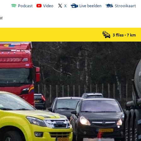
Podcast
Video
X
Live beelden
Strooikaart
3 files
•
7
km