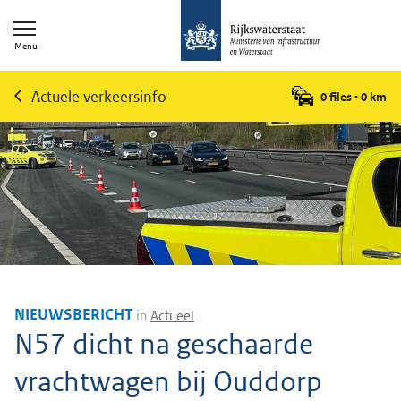
Menu
Actuele verkeersinfo
0 files
•
0
km
NIEUWSBERICHT
in
Actueel
N57 dicht na geschaarde
vrachtwagen bij Ouddorp