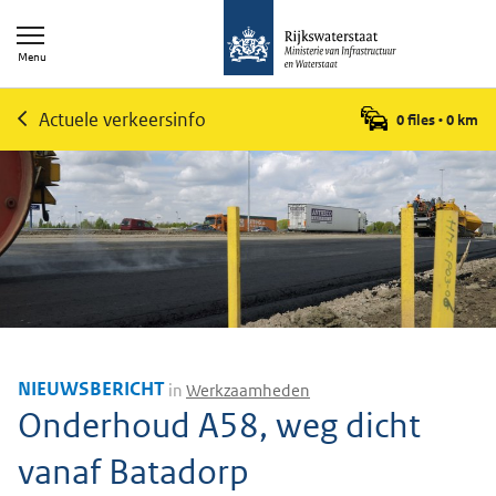
Menu
Actuele verkeersinfo
0 files
•
0
km
NIEUWSBERICHT
in
Werkzaamheden
Onderhoud A58, weg dicht
vanaf Batadorp