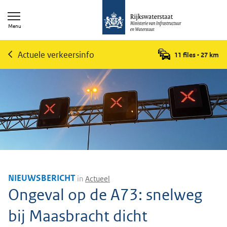
Menu
Actuele verkeersinfo
11 files
•
27
km
NIEUWSBERICHT
in
Actueel
Ongeval op de A73: snelweg
bij Maasbracht dicht