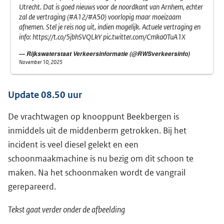
Utrecht. Dat is goed nieuws voor de noordkant van Arnhem, echter
zal de vertraging (
#A12
/
#A50
) voorlopig maar moeizaam
afnemen. Stel je reis nog uit, indien mogelijk. Actuele vertraging en
info:
https://t.co/5jbhSVQLkY
pic.twitter.com/Cmka0TuA1X
— Rijkswaterstaat Verkeersinformatie (@RWSverkeersinfo)
November 10, 2025
Update 08.50 uur
De vrachtwagen op knooppunt Beekbergen is
inmiddels uit de middenberm getrokken. Bij het
incident is veel diesel gelekt en een
schoonmaakmachine is nu bezig om dit schoon te
maken. Na het schoonmaken wordt de vangrail
gerepareerd.
Tekst gaat verder onder de afbeelding