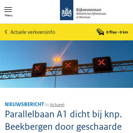
Menu
Actuele verkeersinfo
0 files
•
0
km
NIEUWSBERICHT
in
Actueel
Parallelbaan A1 dicht bij knp.
Beekbergen door geschaarde