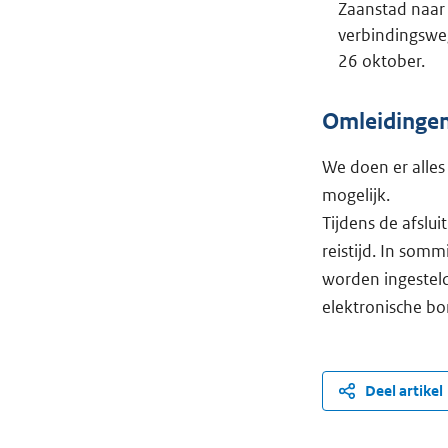
Zaanstad naar 
verbindingsweg
26 oktober.
Omleidingen 
We doen er alles 
mogelijk.
Tijdens de afslu
reistijd. In som
worden ingesteld
elektronische b
Deel artikel