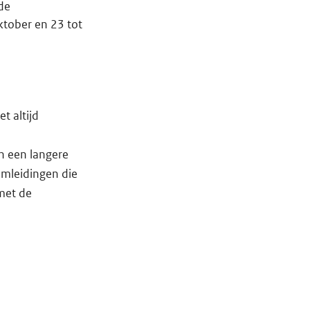
de
ktober en 23 tot
t altijd
n een langere
omleidingen die
met de