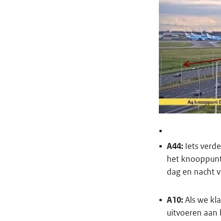
A44:
Iets verd
het knooppunt
dag en nacht v
A10:
Als we kl
uitvoeren aan 