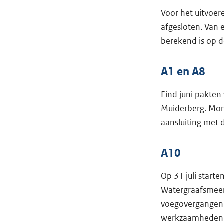
Voor het uitvoe
afgesloten. Van 
berekend is op d
A1 en A8
Eind juni pakte
Muiderberg. Mom
aansluiting met
A10
Op 31 juli star
Watergraafsmeer
voegovergangen.
werkzaamheden m