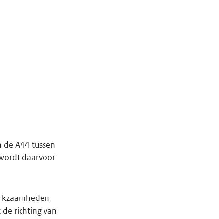
n de A44 tussen
 wordt daarvoor
werkzaamheden
de richting van