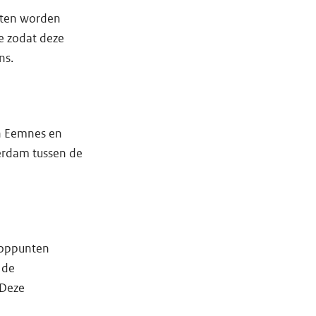
eten worden
e zodat deze
ns.
en Eemnes en
erdam tussen de
ooppunten
 de
 Deze