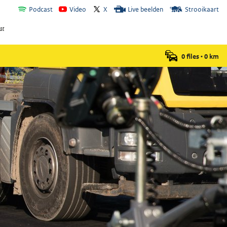
Podcast
Video
X
Live beelden
Strooikaart
0 files
•
0
km