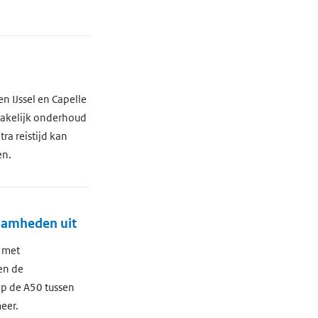
n IJssel en Capelle
zakelijk onderhoud
ra reistijd kan
en.
zaamheden uit
 met
en de
p de A50 tussen
eer.