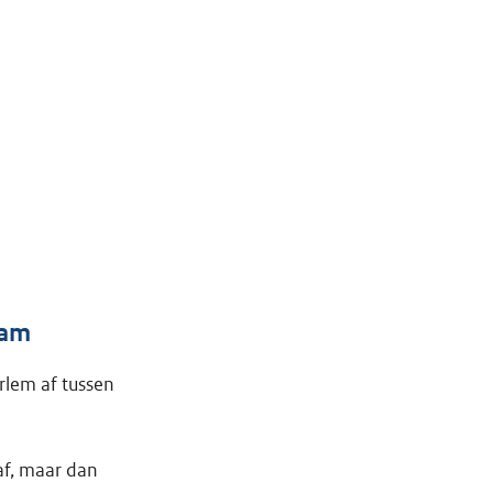
dam
rlem af tussen
 af, maar dan