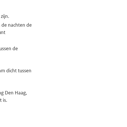
zijn.
s de nachten de
unt
tussen de
am dicht tussen
ing Den Haag,
 is.