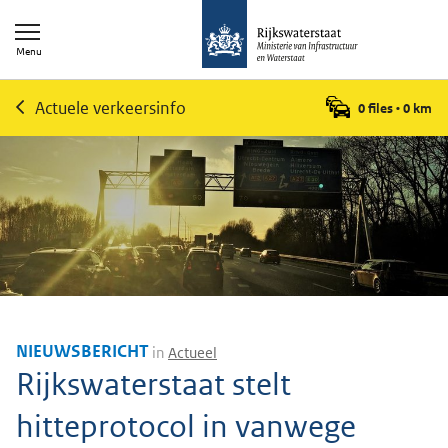
Menu
Actuele verkeersinfo
0 files
•
0
km
NIEUWSBERICHT
in
Actueel
Rijkswaterstaat stelt
hitteprotocol in vanwege