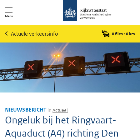
Menu
Actuele verkeersinfo
0 files
•
0
km
NIEUWSBERICHT
in
Actueel
Ongeluk bij het Ringvaart-
Aquaduct (A4) richting Den