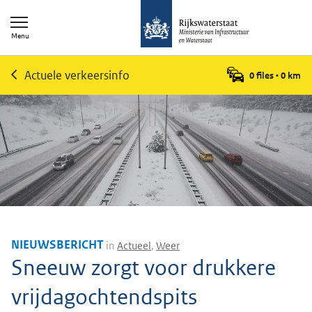
Menu
Actuele verkeersinfo
0 files
•
0
km
NIEUWSBERICHT
in
Actueel
,
Weer
Sneeuw zorgt voor drukkere
vrijdagochtendspits