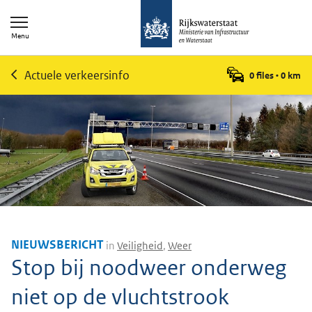
Menu
Actuele verkeersinfo
0 files
•
0
km
NIEUWSBERICHT
in
Veiligheid
,
Weer
Stop bij noodweer onderweg
niet op de vluchtstrook