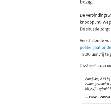
bezig.
De verbindingswe
knooppunt. Wegg
De situatie zorgt
Verschillende vo
politie gaat ond
19:00 uur vrij te
Tekst gaat verder on
Aanrijding A15 bij
zwaar gewonden sla
https://t.co/Vob
— Politie Eenhei