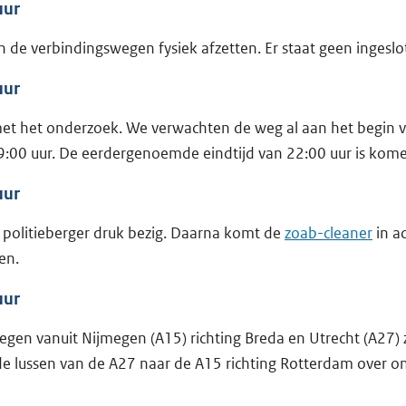
uur
de verbindingswegen fysiek afzetten. Er staat geen ingeslo
uur
 met het onderzoek. We verwachten de weg al aan het begin v
9:00 uur. De eerdergenoemde eindtijd van 22:00 uur is komen
uur
politieberger druk bezig. Daarna komt de
zoab-cleaner
in a
en.
uur
gen vanuit Nijmegen (A15) richting Breda en Utrecht (A27) 
 lussen van de A27 naar de A15 richting Rotterdam over o