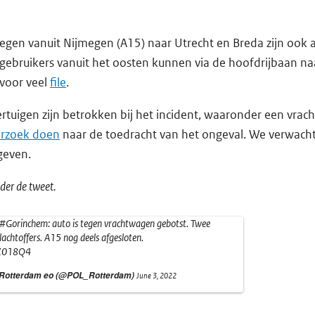
gen vanuit Nijmegen (A15) naar Utrecht en Breda zijn ook 
ebruikers vanuit het oosten kunnen via de hoofdrijbaan na
 voor veel
file
.
ertuigen zijn betrokken bij het incident, waaronder een vra
erzoek doen
naar de toedracht van het ongeval. We verwach
 geven.
der de tweet.
#Gorinchem
: auto is tegen vrachtwagen gebotst. Twee
chtoffers. A15 nog deels afgesloten.
2Z018Q4
d Rotterdam eo (@POL_Rotterdam)
June 3, 2022