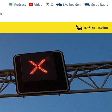
Podcast
Video
X
Live beelden
Strooikaart
47 files
•
150
km