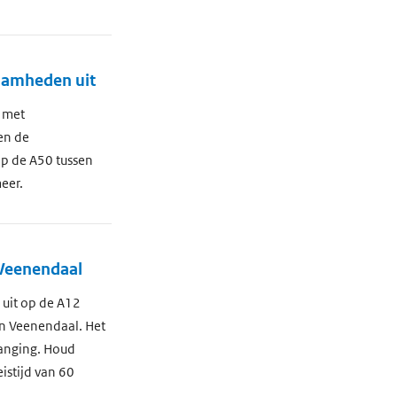
zaamheden uit
 met
en de
p de A50 tussen
eer.
 Veenendaal
uit op de A12
an Veenendaal. Het
vanging. Houd
istijd van 60