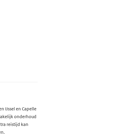
n IJssel en Capelle
zakelijk onderhoud
ra reistijd kan
en.