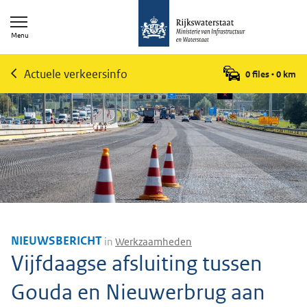
Menu
Actuele verkeersinfo
0 files
•
0
km
NIEUWSBERICHT
in
Werkzaamheden
Vijfdaagse afsluiting tussen
Gouda en Nieuwerbrug aan