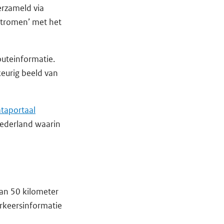
erzameld via
stromen’ met het
outeinformatie.
eurig beeld van
ataportaal
Nederland waarin
dan 50 kilometer
erkeersinformatie