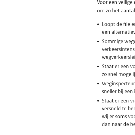
Voor een veilige
om zo het aantal 
Loopt de file 
een alternatie
Sommige weg
verkeersintensi
wegverkeerslei
Staat er een v
zo snel mogeli
Weginspecteurs
sneller bij een
Staat er een v
versneld te be
wij er soms v
dan naar de b