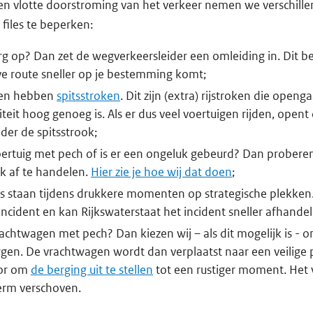
 en vlotte doorstroming van het verkeer nemen we verschill
files te beperken:
erg op? Dan zet de wegverkeersleider een omleiding in. Dit be
ve route sneller op je bestemming komt;
en hebben
spitsstroken
. Dit zijn (extra) rijstroken die openg
teit hoog genoeg is. Als er dus veel voertuigen rijden, opent
der de spitsstrook;
oertuig met pech of is er een ongeluk gebeurd? Dan proberen 
jk af te handelen.
Hier zie je hoe wij dat doen
;
 staan tijdens drukkere momenten op strategische plekken. 
 incident en kan Rijkswaterstaat het incident sneller afhande
rachtwagen met pech? Dan kiezen wij – als dit mogelijk is - o
rgen. De vrachtwagen wordt dan verplaatst naar een veilige 
oor om
de berging uit te stellen
tot een rustiger moment. Het 
erm verschoven.