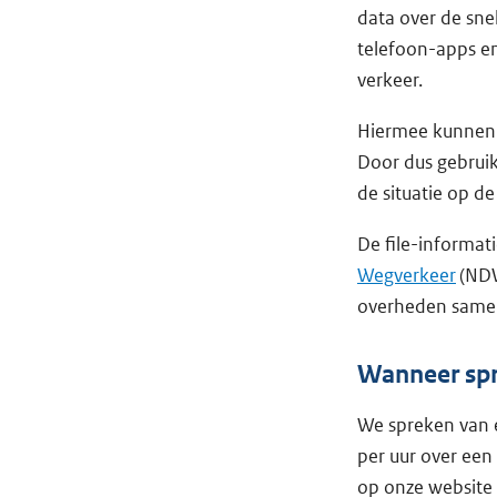
data over de sne
telefoon-apps en
verkeer.
Hiermee kunnen w
Door dus gebrui
de situatie op de
De file-informat
Wegverkeer
(NDW
overheden samen
Wanneer spr
We spreken van e
per uur over een
op onze website 