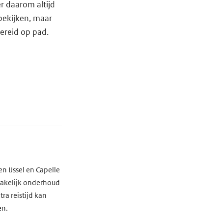
er daarom altijd
bekijken, maar
bereid op pad.
n IJssel en Capelle
zakelijk onderhoud
ra reistijd kan
en.