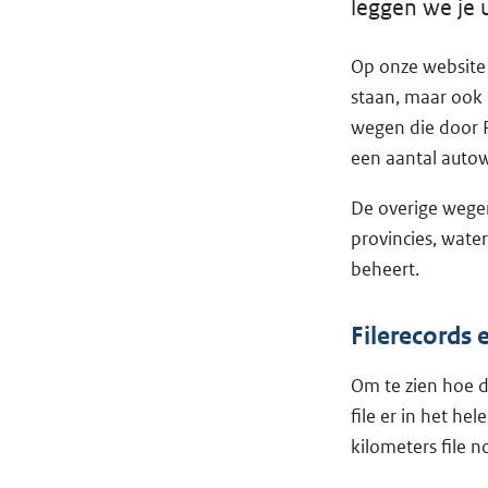
leggen we je ui
Op onze website k
staan, maar ook h
wegen die door 
een aantal auto
De overige wege
provincies, wat
beheert.
Filerecords 
Om te zien hoe d
file er in het h
kilometers file 