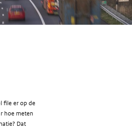
file er op de
ar hoe meten
matie? Dat