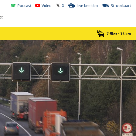
Podcast
Video
X
Live beelden
Strooikaart
7 files
•
15
km