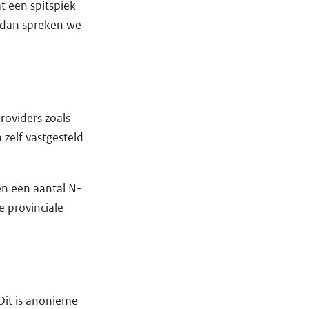
t een spitspiek
, dan spreken we
roviders zoals
zelf vastgesteld
en een aantal N-
 provinciale
 Dit is anonieme