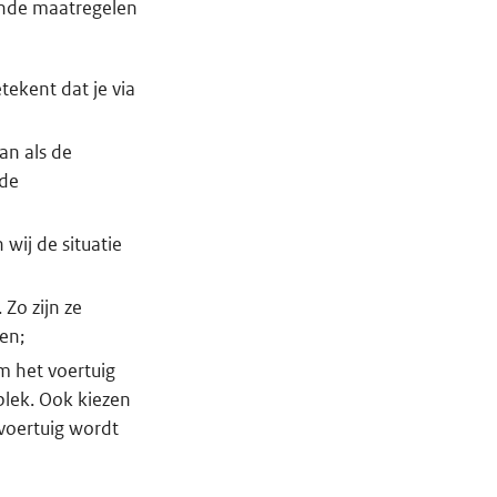
ende maatregelen
tekent dat je via
aan als de
 de
wij de situatie
Zo zijn ze
len;
m het voertuig
plek. Ook kiezen
voertuig wordt