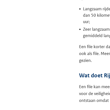
Langzaam rijde
dan 50 kilomet
uur;
Zeer langzaam 
gemiddeld lang
Een file korter 
ook als file. Me
gezien.
Wat doet Rij
Een file kan mee
voor de veilighe
ontstaan omdat h