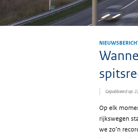
NIEUWSBERICH
Wannee
spitsr
Gepubliceerd op:
2
Op elk moment
rijkswegen st
we zo’n recor