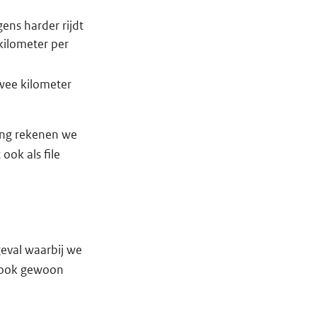
ens harder rijdt
kilometer per
twee kilometer
ging rekenen we
ook als file
eval waarbij we
n ook gewoon