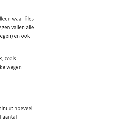
lleen waar files
egen vallen alle
wegen) en ook
, zoals
lke wegen
 minuut hoeveel
l aantal