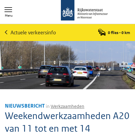
Menu
Actuele verkeersinfo
0 files
•
0
km
NIEUWSBERICHT
in
Werkzaamheden
Weekendwerkzaamheden A20
van 11 tot en met 14