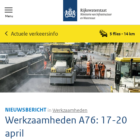
Menu
Actuele verkeersinfo
5 files
•
14
km
NIEUWSBERICHT
in
Werkzaamheden
Werkzaamheden A76: 17-20
april