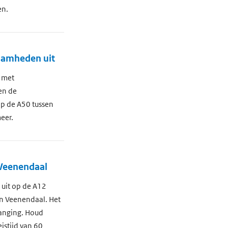
en.
zaamheden uit
 met
en de
p de A50 tussen
eer.
 Veenendaal
uit op de A12
an Veenendaal. Het
vanging. Houd
istijd van 60