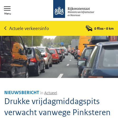
Menu
Actuele verkeersinfo
0 files
•
0
km
NIEUWSBERICHT
in
Actueel
Drukke vrijdagmiddagspits
verwacht vanwege Pinksteren