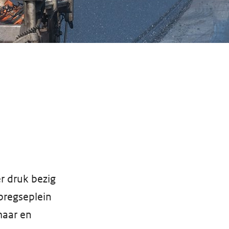
r druk bezig
bregseplein
maar en