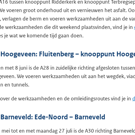
 A16 tussen knooppunt Ridderkerk en knooppunt Terbregsepl
We voeren groot onderhoud uit en vernieuwen het asfalt. O
 verlagen de berm en voeren werkzaamheden uit aan de van
de werkzaamheden die dit weekend plaatsvinden, vind je in
es je wat we komende tijd gaan doen.
g Hoogeveen: Fluitenberg – knooppunt Hoog
en met 8 juni is de A28 in zuidelijke richting afgesloten tusse
veen. We voeren werkzaamheden uit aan het wegdek, viad
 en tunnels.
 over de werkzaamheden en de omleidingsroutes vind je in
d
g Barneveld: Ede-Noord – Barneveld
ei tot en met maandag 27 juli is de A30 richting Barnevel