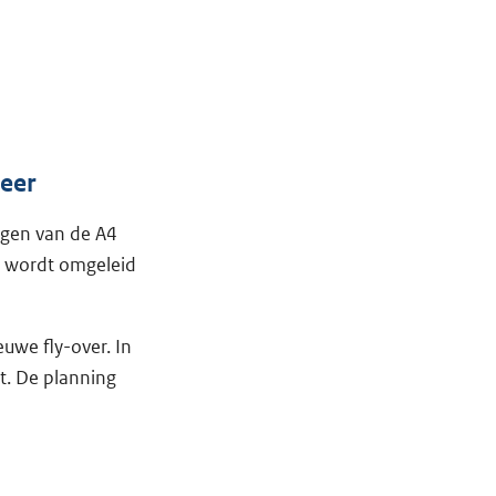
eer
ngen van de A4
r wordt omgeleid
we fly-over. In
t. De planning