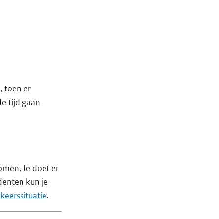
 toen er
e tijd gaan
omen. Je doet er
denten kun je
rkeerssituatie
.