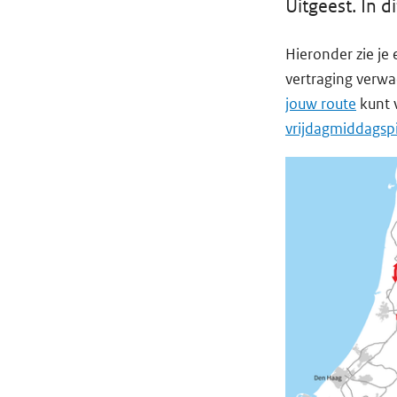
Uitgeest. In di
Hieronder zie j
vertraging verwa
jouw route
kunt 
vrijdagmiddagspi