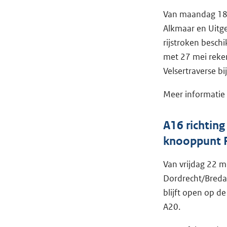
Van maandag 18 m
Alkmaar en Uitgee
rijstroken besch
met 27 mei reken
Velsertraverse bi
Meer informatie
A16 richtin
knooppunt R
Van vrijdag 22 m
Dordrecht/Breda 
blijft open op d
A20.