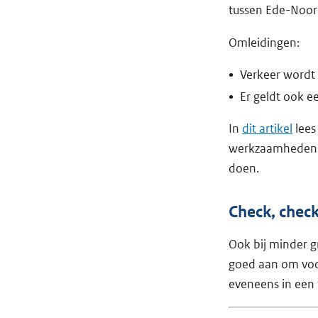
tussen Ede-Noord
Omleidingen:
Verkeer wordt 
Er geldt ook e
In
dit artikel
lees
werkzaamheden p
doen.
Check, chec
Ook bij minder g
goed aan om voor
eveneens in een 