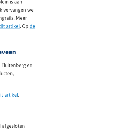
ein is aan
ok vervangen we
grails. Meer
dit artikel
. Op
de
eveen
n Fluitenberg en
ucten,
it artikel
.
d afgesloten