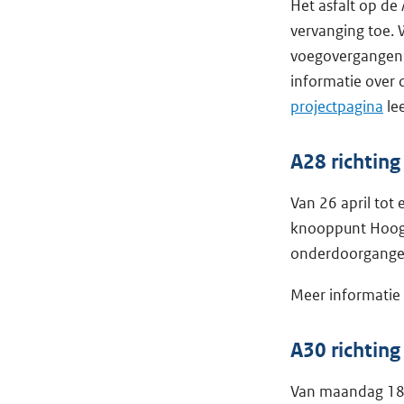
Het asfalt op de
vervanging toe. 
voegovergangen,
informatie over 
projectpagina
le
A28 richtin
Van 26 april tot 
knooppunt Hooge
onderdoorgangen
Meer informatie
A30 richtin
Van maandag 18 m