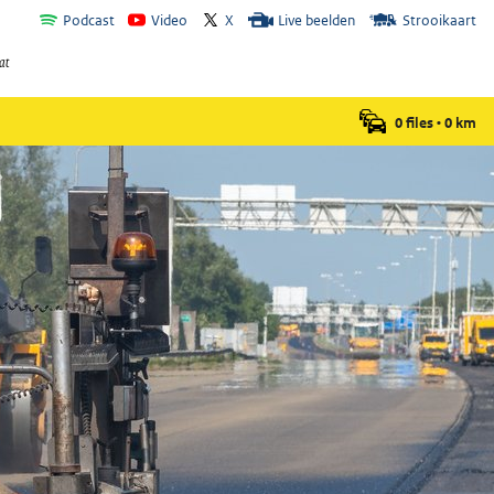
Podcast
Video
X
Live beelden
Strooikaart
0 files
•
0
km