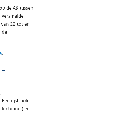
 op de A9 tussen
ee versmalde
 van 22 tot en
n de
a
.
 –
g
Eén rijstrook
eluxtunnel) en