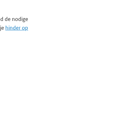
nd de nodige
 je
hinder op