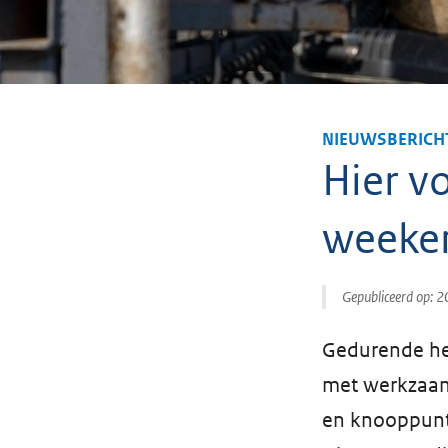
NIEUWSBERICH
Hier vo
weeke
Gepubliceerd op:
2
Gedurende he
met werkzaam
en knooppunt