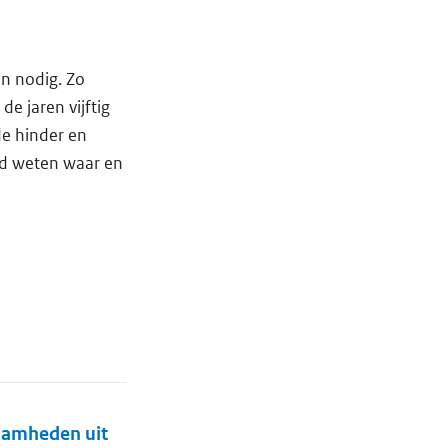
n nodig. Zo
de jaren vijftig
de hinder en
jd weten waar en
zaamheden uit