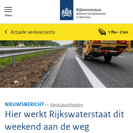
Menu
Actuele verkeersinfo
1 file
•
2
km
NIEUWSBERICHT
in
Werkzaamheden
Hier werkt Rijkswaterstaat dit
weekend aan de weg